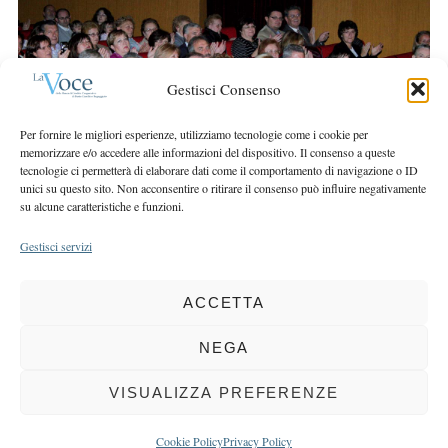
r
r
c
:
h
f
Gestisci Consenso
o
r
Per fornire le migliori esperienze, utilizziamo tecnologie come i cookie per
:
memorizzare e/o accedere alle informazioni del dispositivo. Il consenso a queste
tecnologie ci permetterà di elaborare dati come il comportamento di navigazione o ID
unici su questo sito. Non acconsentire o ritirare il consenso può influire negativamente
su alcune caratteristiche e funzioni.
Gestisci servizi
ACCETTA
COPYRIGHT 2025 LA VOCE |
PRIVACY
&
COOKIE POLICY
DIRETTORE RESPONSABILE:
CHIARA PORTA
| REDAZIONE & GRAFICA:
NEGA
EOIPSO.IT
| EDITORE:
BCC DI BUSTO GAROLFO E BUGUGGIATE
REGISTRAZIONE DEL TRIBUNALE DI MILANO N. 163 DEL 15 MARZO 2004
VISUALIZZA PREFERENZE
BACK TO TOP
Cookie Policy
Privacy Policy