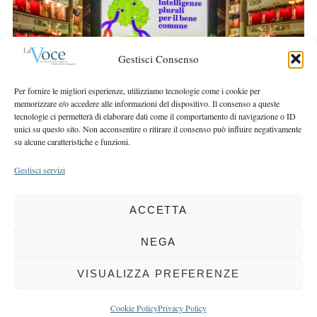
r
r
c
:
h
f
Gestisci Consenso
o
r
Per fornire le migliori esperienze, utilizziamo tecnologie come i cookie per
:
memorizzare e/o accedere alle informazioni del dispositivo. Il consenso a queste
tecnologie ci permetterà di elaborare dati come il comportamento di navigazione o ID
unici su questo sito. Non acconsentire o ritirare il consenso può influire negativamente
su alcune caratteristiche e funzioni.
Gestisci servizi
ACCETTA
COPYRIGHT 2025 LA VOCE |
PRIVACY
&
COOKIE POLICY
DIRETTORE RESPONSABILE:
CHIARA PORTA
| REDAZIONE & GRAFICA:
NEGA
EOIPSO.IT
| EDITORE:
BCC DI BUSTO GAROLFO E BUGUGGIATE
REGISTRAZIONE DEL TRIBUNALE DI MILANO N. 163 DEL 15 MARZO 2004
VISUALIZZA PREFERENZE
BACK TO TOP
Cookie Policy
Privacy Policy