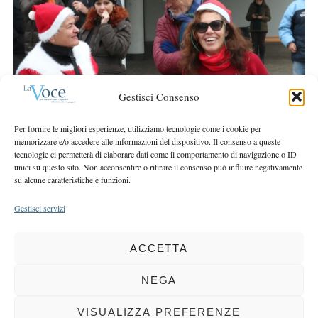
a
r
r
:
c
h
f
o
Gestisci Consenso
r
:
Per fornire le migliori esperienze, utilizziamo tecnologie come i cookie per
memorizzare e/o accedere alle informazioni del dispositivo. Il consenso a queste
tecnologie ci permetterà di elaborare dati come il comportamento di navigazione o ID
unici su questo sito. Non acconsentire o ritirare il consenso può influire negativamente
su alcune caratteristiche e funzioni.
Gestisci servizi
ACCETTA
COPYRIGHT 2025 LA VOCE |
PRIVACY
&
COOKIE POLICY
DIRETTORE RESPONSABILE:
CHIARA PORTA
| REDAZIONE & GRAFICA:
NEGA
EOIPSO.IT
| EDITORE:
BCC DI BUSTO GAROLFO E BUGUGGIATE
REGISTRAZIONE DEL TRIBUNALE DI MILANO N. 163 DEL 15 MARZO 2004
VISUALIZZA PREFERENZE