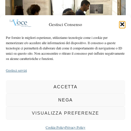
r
r
c
:
h
f
Gestisci Consenso
o
r
Per fornire le migliori esperienze, utilizziamo tecnologie come i cookie per
:
memorizzare e/o accedere alle informazioni del dispositivo. Il consenso a queste
tecnologie ci permetterà di elaborare dati come il comportamento di navigazione o ID
unici su questo sito. Non acconsentire o ritirare il consenso può influire negativamente
su alcune caratteristiche e funzioni.
Gestisci servizi
ACCETTA
COPYRIGHT 2025 LA VOCE |
PRIVACY
&
COOKIE POLICY
DIRETTORE RESPONSABILE:
CHIARA PORTA
| REDAZIONE & GRAFICA:
NEGA
EOIPSO.IT
| EDITORE:
BCC DI BUSTO GAROLFO E BUGUGGIATE
REGISTRAZIONE DEL TRIBUNALE DI MILANO N. 163 DEL 15 MARZO 2004
VISUALIZZA PREFERENZE
BACK TO TOP
Cookie Policy
Privacy Policy