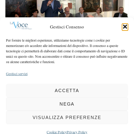
r
r
c
:
h
f
Gestisci Consenso
o
r
Per fornire le migliori esperienze, utilizziamo tecnologie come i cookie per
:
memorizzare e/o accedere alle informazioni del dispositivo. Il consenso a queste
tecnologie ci permetterà di elaborare dati come il comportamento di navigazione o ID
unici su questo sito. Non acconsentire o ritirare il consenso può influire negativamente
su alcune caratteristiche e funzioni.
Gestisci servizi
ACCETTA
COPYRIGHT 2025 LA VOCE |
PRIVACY
&
COOKIE POLICY
DIRETTORE RESPONSABILE:
CHIARA PORTA
| REDAZIONE & GRAFICA:
NEGA
EOIPSO.IT
| EDITORE:
BCC DI BUSTO GAROLFO E BUGUGGIATE
REGISTRAZIONE DEL TRIBUNALE DI MILANO N. 163 DEL 15 MARZO 2004
VISUALIZZA PREFERENZE
BACK TO TOP
Cookie Policy
Privacy Policy