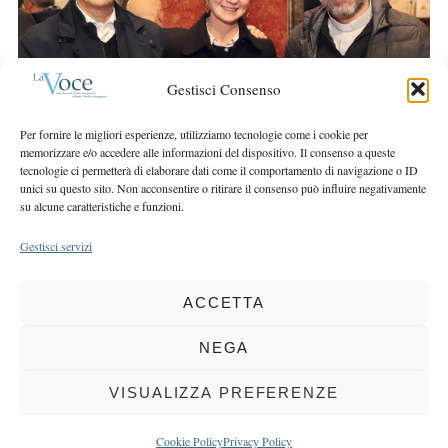
r
r
c
:
h
f
Gestisci Consenso
o
r
Per fornire le migliori esperienze, utilizziamo tecnologie come i cookie per
:
memorizzare e/o accedere alle informazioni del dispositivo. Il consenso a queste
tecnologie ci permetterà di elaborare dati come il comportamento di navigazione o ID
unici su questo sito. Non acconsentire o ritirare il consenso può influire negativamente
su alcune caratteristiche e funzioni.
Gestisci servizi
ACCETTA
COPYRIGHT 2025 LA VOCE |
PRIVACY
&
COOKIE POLICY
DIRETTORE RESPONSABILE:
CHIARA PORTA
| REDAZIONE & GRAFICA:
NEGA
EOIPSO.IT
| EDITORE:
BCC DI BUSTO GAROLFO E BUGUGGIATE
REGISTRAZIONE DEL TRIBUNALE DI MILANO N. 163 DEL 15 MARZO 2004
VISUALIZZA PREFERENZE
BACK TO TOP
Cookie Policy
Privacy Policy