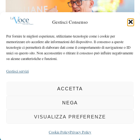
r
r
c
:
h
Gestisci Consenso
f
o
Per fornire le migliori esperienze, utilizziamo tecnologie come i cookie per
r
memorizzare e/o accedere alle informazioni del dispositivo. Il consenso a queste
:
tecnologie ci permetterà di elaborare dati come il comportamento di navigazione o ID
unici su questo sito. Non acconsentire o ritirare il consenso può influire negativamente
su alcune caratteristiche e funzioni.
Gestisci servizi
ACCETTA
COPYRIGHT 2025 LA VOCE |
PRIVACY
&
COOKIE POLICY
DIRETTORE RESPONSABILE:
CHIARA PORTA
| REDAZIONE & GRAFICA:
NEGA
EOIPSO.IT
| EDITORE:
BCC DI BUSTO GAROLFO E BUGUGGIATE
REGISTRAZIONE DEL TRIBUNALE DI MILANO N. 163 DEL 15 MARZO 2004
VISUALIZZA PREFERENZE
BACK TO TOP
Cookie Policy
Privacy Policy