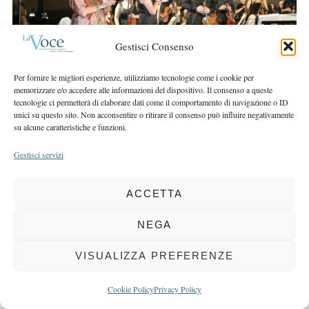
r
r
c
:
h
Gestisci Consenso
f
o
Per fornire le migliori esperienze, utilizziamo tecnologie come i cookie per
r
memorizzare e/o accedere alle informazioni del dispositivo. Il consenso a queste
:
tecnologie ci permetterà di elaborare dati come il comportamento di navigazione o ID
unici su questo sito. Non acconsentire o ritirare il consenso può influire negativamente
su alcune caratteristiche e funzioni.
Gestisci servizi
COPYRIGHT 2025 LA VOCE |
PRIVACY
&
COOKIE POLICY
DIRETTORE RESPONSABILE:
CHIARA PORTA
| REDAZIONE & GRAFICA:
ACCETTA
EOIPSO.IT
| EDITORE:
BCC DI BUSTO GAROLFO E BUGUGGIATE
NEGA
REGISTRAZIONE DEL TRIBUNALE DI MILANO N. 163 DEL 15 MARZO 2004
VISUALIZZA PREFERENZE
BACK TO TOP
Cookie Policy
Privacy Policy