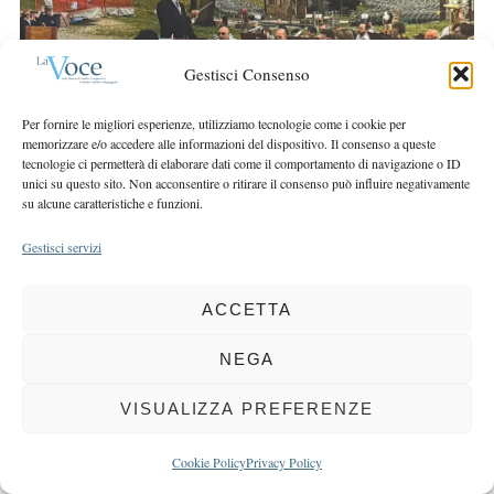
r
r
c
:
h
Gestisci Consenso
f
o
Per fornire le migliori esperienze, utilizziamo tecnologie come i cookie per
r
memorizzare e/o accedere alle informazioni del dispositivo. Il consenso a queste
:
tecnologie ci permetterà di elaborare dati come il comportamento di navigazione o ID
unici su questo sito. Non acconsentire o ritirare il consenso può influire negativamente
su alcune caratteristiche e funzioni.
Gestisci servizi
COPYRIGHT 2025 LA VOCE |
PRIVACY
&
COOKIE POLICY
DIRETTORE RESPONSABILE:
CHIARA PORTA
| REDAZIONE & GRAFICA:
ACCETTA
EOIPSO.IT
| EDITORE:
BCC DI BUSTO GAROLFO E BUGUGGIATE
NEGA
REGISTRAZIONE DEL TRIBUNALE DI MILANO N. 163 DEL 15 MARZO 2004
VISUALIZZA PREFERENZE
BACK TO TOP
Cookie Policy
Privacy Policy