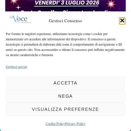
r
r
c
:
h
Gestisci Consenso
f
o
Per fornire le migliori esperienze, utilizziamo tecnologie come i cookie per
r
memorizzare e/o accedere alle informazioni del dispositivo. Il consenso a queste
:
tecnologie ci permetterà di elaborare dati come il comportamento di navigazione o ID
unici su questo sito. Non acconsentire o ritirare il consenso può influire negativamente
su alcune caratteristiche e funzioni.
Gestisci servizi
ACCETTA
COPYRIGHT 2025 LA VOCE |
PRIVACY
&
COOKIE POLICY
DIRETTORE RESPONSABILE:
CHIARA PORTA
| REDAZIONE & GRAFICA:
NEGA
EOIPSO.IT
| EDITORE:
BCC DI BUSTO GAROLFO E BUGUGGIATE
REGISTRAZIONE DEL TRIBUNALE DI MILANO N. 163 DEL 15 MARZO 2004
VISUALIZZA PREFERENZE
BACK TO TOP
Cookie Policy
Privacy Policy