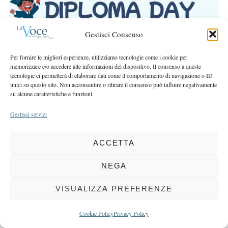
r
r
c
:
h
Gestisci Consenso
f
o
Per fornire le migliori esperienze, utilizziamo tecnologie come i cookie per
r
memorizzare e/o accedere alle informazioni del dispositivo. Il consenso a queste
:
tecnologie ci permetterà di elaborare dati come il comportamento di navigazione o ID
unici su questo sito. Non acconsentire o ritirare il consenso può influire negativamente
su alcune caratteristiche e funzioni.
Gestisci servizi
COPYRIGHT 2025 LA VOCE |
PRIVACY
&
COOKIE POLICY
DIRETTORE RESPONSABILE:
CHIARA PORTA
| REDAZIONE & GRAFICA:
ACCETTA
EOIPSO.IT
| EDITORE:
BCC DI BUSTO GAROLFO E BUGUGGIATE
NEGA
REGISTRAZIONE DEL TRIBUNALE DI MILANO N. 163 DEL 15 MARZO 2004
VISUALIZZA PREFERENZE
BACK TO TOP
Cookie Policy
Privacy Policy