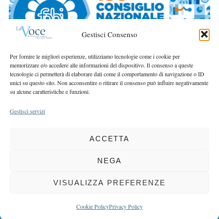
r
r
c
:
h
Gestisci Consenso
f
o
Per fornire le migliori esperienze, utilizziamo tecnologie come i cookie per
r
memorizzare e/o accedere alle informazioni del dispositivo. Il consenso a queste
:
tecnologie ci permetterà di elaborare dati come il comportamento di navigazione o ID
unici su questo sito. Non acconsentire o ritirare il consenso può influire negativamente
su alcune caratteristiche e funzioni.
Gestisci servizi
ACCETTA
COPYRIGHT 2025 LA VOCE |
PRIVACY
&
COOKIE POLICY
DIRETTORE RESPONSABILE:
CHIARA PORTA
| REDAZIONE & GRAFICA:
NEGA
EOIPSO.IT
| EDITORE:
BCC DI BUSTO GAROLFO E BUGUGGIATE
REGISTRAZIONE DEL TRIBUNALE DI MILANO N. 163 DEL 15 MARZO 2004
VISUALIZZA PREFERENZE
BACK TO TOP
Cookie Policy
Privacy Policy