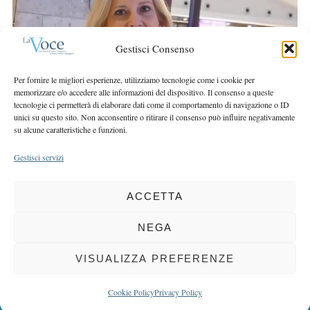
r
r
c
:
h
Gestisci Consenso
f
o
Per fornire le migliori esperienze, utilizziamo tecnologie come i cookie per
r
memorizzare e/o accedere alle informazioni del dispositivo. Il consenso a queste
:
tecnologie ci permetterà di elaborare dati come il comportamento di navigazione o ID
unici su questo sito. Non acconsentire o ritirare il consenso può influire negativamente
su alcune caratteristiche e funzioni.
Gestisci servizi
ACCETTA
COPYRIGHT 2025 LA VOCE |
PRIVACY
&
COOKIE POLICY
DIRETTORE RESPONSABILE:
CHIARA PORTA
| REDAZIONE & GRAFICA:
NEGA
EOIPSO.IT
| EDITORE:
BCC DI BUSTO GAROLFO E BUGUGGIATE
REGISTRAZIONE DEL TRIBUNALE DI MILANO N. 163 DEL 15 MARZO 2004
VISUALIZZA PREFERENZE
BACK TO TOP
Cookie Policy
Privacy Policy