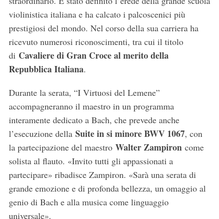
straordinario. È stato definito l’erede della grande scuola
violinistica italiana e ha calcato i palcoscenici più
prestigiosi del mondo. Nel corso della sua carriera ha
ricevuto numerosi riconoscimenti, tra cui il titolo
Cavaliere di Gran Croce al merito della
di
Repubblica Italiana
.
Durante la serata, “I Virtuosi del Lemene”
accompagneranno il maestro in un programma
interamente dedicato a Bach, che prevede anche
Suite in si minore BWV 1067
l’esecuzione della
, con
Walter Zampiron
la partecipazione del maestro
come
solista al flauto. «Invito tutti gli appassionati a
partecipare» ribadisce Zampiron. «Sarà una serata di
grande emozione e di profonda bellezza, un omaggio al
genio di Bach e alla musica come linguaggio
S
universale».
e