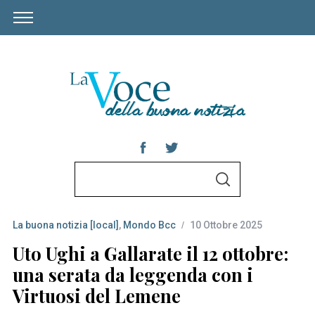
S
S
e
E
A
a
R
C
La buona notizia [local]
,
Mondo Bcc
10 Ottobre 2025
r
H
c
Uto Ughi a Gallarate il 12 ottobre:
h
una serata da leggenda con i
f
Virtuosi del Lemene
o