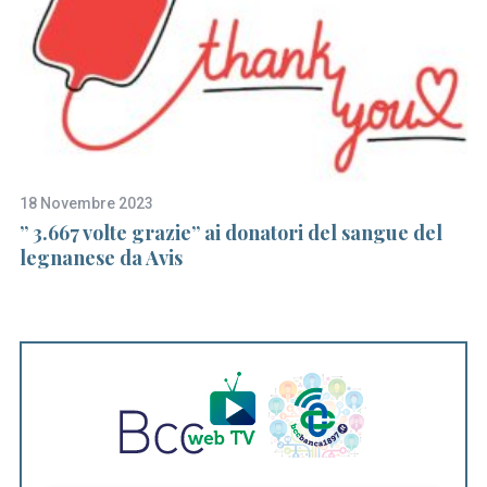
18 Novembre 2023
27
” 3.667 volte grazie” ai donatori del sangue del
Co
legnanese da Avis
M
G