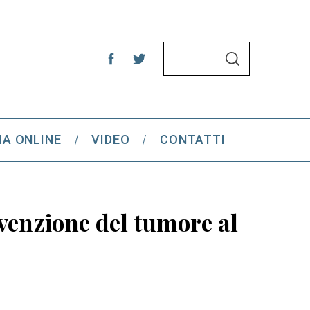
S
S
e
E
A
a
R
C
r
H
c
IA ONLINE
VIDEO
CONTATTI
h
f
o
r
venzione del tumore al
: