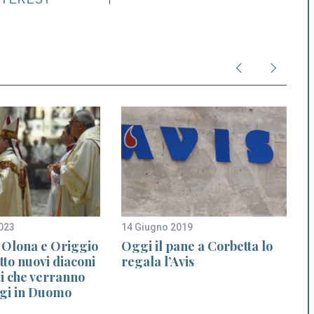
023
14 Giugno 2019
1
 Olona e Origgio
Oggi il pane a Corbetta lo
tto nuovi diaconi
regala l’Avis
 che verranno
ggi in Duomo