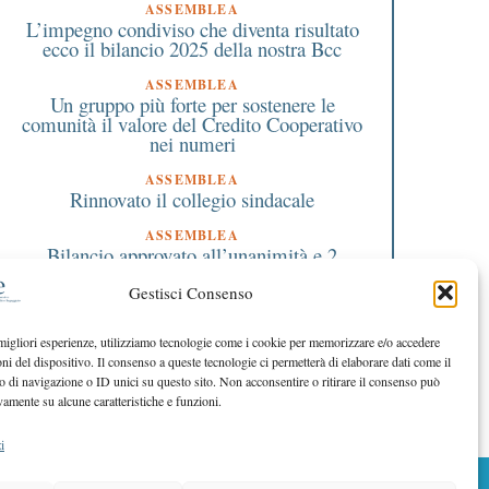
ASSEMBLEA
L’impegno condiviso che diventa risultato
ecco il bilancio 2025 della nostra Bcc
ASSEMBLEA
Un gruppo più forte per sostenere le
comunità il valore del Credito Cooperativo
nei numeri
ASSEMBLEA
Rinnovato il collegio sindacale
ASSEMBLEA
Bilancio approvato all’unanimità e 2
milioni destinati al territorio
Gestisci Consenso
EDITORIALE DIRETTORE
Crescere restando riconoscibili
 migliori esperienze, utilizziamo tecnologie come i cookie per memorizzare e/o accedere
oni del dispositivo. Il consenso a queste tecnologie ci permetterà di elaborare dati come il
EDITORIALE PRESIDENTE
Costruire futuro insieme
di navigazione o ID unici su questo sito. Non acconsentire o ritirare il consenso può
vamente su alcune caratteristiche e funzioni.
i