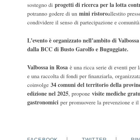
progetti di ricerca per la lotta cont
sostegno di
mini ristoro
potranno godere di un
allestito pres
condividere il senso di partecipazione e comunità c
L’evento è organizzato nell’ambito di Valbossa 
dalla BCC di Busto Garolfo e Buguggiate.
Valbossa in Rosa
è una ricca serie di eventi per 
e una raccolta di fondi per finanziarla, organizza
34 comuni del territorio della provin
coinvolge
edizione nel 2025
visite mediche gratui
, propone
gastronomici
per promuovere la prevenzione e il s
FACEBOOK
TWITTER
PI