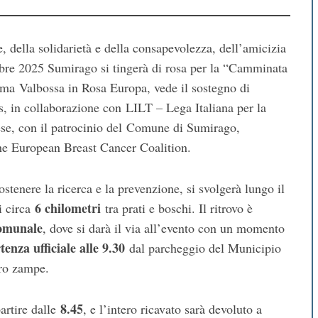
, della solidarietà e della consapevolezza, dell’amicizia
obre 2025 Sumirago si tingerà di rosa per la “Camminata
amma Valbossa in Rosa Europa, vede il sostegno di
 in collaborazione con LILT – Lega Italiana per la
ese, con il patrocinio del Comune di Sumirago,
he European Breast Cancer Coalition.
tenere la ricerca e la prevenzione, si svolgerà lungo il
6 chilometri
di circa
tra prati e boschi. Il ritrovo è
Comunale
, dove si darà il via all’evento con un momento
tenza ufficiale alle 9.30
dal parcheggio del Municipio
tro zampe.
8.45
partire dalle
, e l’intero ricavato sarà devoluto a