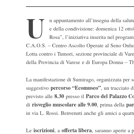
U
n appuntamento all’insegna della salute
e della condivisione: domenica 12 ott
Rosa”, l’iniziativa inserita nel progr
C.A.O.S. – Centro Ascolto Operate al Seno Onlus,
Lotta contro i Tumori, sezione provinciale di Var
della Provincia di Varese e di Europa Donna – T
S
e
a
La manifestazione di Sumirago, organizzata per sos
r
percorso “Ecomuseo”
suggestivo
, un tracciato 
c
8.30
Parco del Palazzo 
previsto alle
presso il
h
risveglio muscolare alle 9.00
par
di
, prima della
f
o
in via L. Rossi. Benvenuti anche gli amici a quat
r
:
iscrizioni
offerta libera
Le
, a
, saranno aperte a 