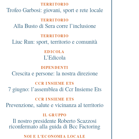
TERRITORIO
Trofeo Garbosi: giovani, sport e rete locale
TERRITORIO
Alla Busto di Sera corre l’inclusione
TERRITORIO
Liuc Run: sport, territorio e comunità
EDICOLA
L’Edicola
DIPENDENTI
Crescita e persone: la nostra direzione
CCR INSIEME ETS
7 giugno: l’assemblea di Ccr Insieme Ets
CCR INSIEME ETS
9 Gennaio 2018
13 Marzo 2024
Prevenzione, salute e vicinanza al territorio
Busto Arsizio: si cercano
BCC Innovation Festiva
nuove famiglie per ospitare
aperte le candidature 
IL GRUPPO
Il nostro presidente Roberto Scazzosi
i bambini di Chernobyl
terza edizione
riconfermato alla guida di Bcc Factoring
NOI E L'ECONOMIA LOCALE