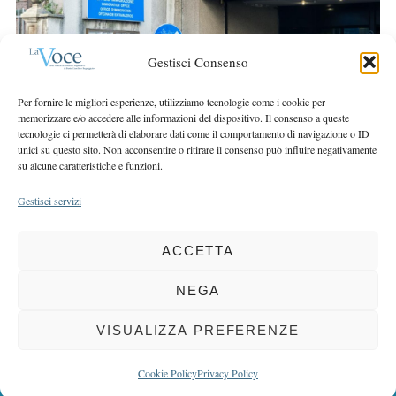
r
r
c
:
h
Gestisci Consenso
f
o
Per fornire le migliori esperienze, utilizziamo tecnologie come i cookie per
r
memorizzare e/o accedere alle informazioni del dispositivo. Il consenso a queste
:
tecnologie ci permetterà di elaborare dati come il comportamento di navigazione o ID
unici su questo sito. Non acconsentire o ritirare il consenso può influire negativamente
su alcune caratteristiche e funzioni.
Gestisci servizi
ACCETTA
COPYRIGHT 2025 LA VOCE |
PRIVACY
&
COOKIE POLICY
DIRETTORE RESPONSABILE:
CHIARA PORTA
| REDAZIONE & GRAFICA:
NEGA
EOIPSO.IT
| EDITORE:
BCC DI BUSTO GAROLFO E BUGUGGIATE
REGISTRAZIONE DEL TRIBUNALE DI MILANO N. 163 DEL 15 MARZO 2004
VISUALIZZA PREFERENZE
BACK TO TOP
Cookie Policy
Privacy Policy