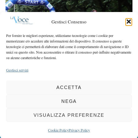
r
r
c
:
h
Gestisci Consenso
f
o
Per fornire le migliori esperienze, utilizziamo tecnologie come i cookie per
r
memorizzare e/o accedere alle informazioni del dispositivo. Il consenso a queste
:
tecnologie ci permetterà di elaborare dati come il comportamento di navigazione o ID
unici su questo sito. Non acconsentire o ritirare il consenso può influire negativamente
su alcune caratteristiche e funzioni.
Gestisci servizi
ACCETTA
COPYRIGHT 2025 LA VOCE |
PRIVACY
&
COOKIE POLICY
DIRETTORE RESPONSABILE:
CHIARA PORTA
| REDAZIONE & GRAFICA:
NEGA
EOIPSO.IT
| EDITORE:
BCC DI BUSTO GAROLFO E BUGUGGIATE
REGISTRAZIONE DEL TRIBUNALE DI MILANO N. 163 DEL 15 MARZO 2004
VISUALIZZA PREFERENZE
BACK TO TOP
Cookie Policy
Privacy Policy