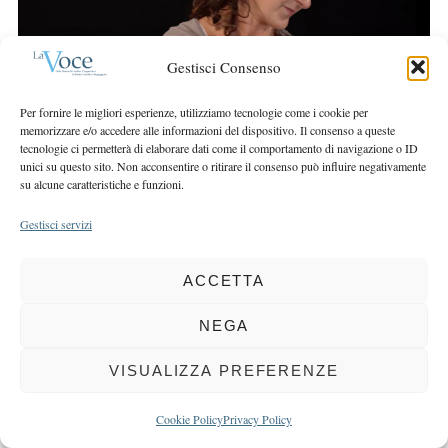
r
r
c
:
h
Gestisci Consenso
f
o
Per fornire le migliori esperienze, utilizziamo tecnologie come i cookie per
r
memorizzare e/o accedere alle informazioni del dispositivo. Il consenso a queste
:
tecnologie ci permetterà di elaborare dati come il comportamento di navigazione o ID
unici su questo sito. Non acconsentire o ritirare il consenso può influire negativamente
su alcune caratteristiche e funzioni.
Gestisci servizi
COPYRIGHT 2025 LA VOCE |
PRIVACY
&
COOKIE POLICY
DIRETTORE RESPONSABILE:
CHIARA PORTA
| REDAZIONE & GRAFICA:
ACCETTA
EOIPSO.IT
| EDITORE:
BCC DI BUSTO GAROLFO E BUGUGGIATE
NEGA
REGISTRAZIONE DEL TRIBUNALE DI MILANO N. 163 DEL 15 MARZO 2004
VISUALIZZA PREFERENZE
BACK TO TOP
Cookie Policy
Privacy Policy