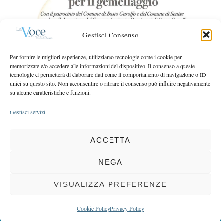
r
r
c
:
h
Gestisci Consenso
f
o
Per fornire le migliori esperienze, utilizziamo tecnologie come i cookie per
r
memorizzare e/o accedere alle informazioni del dispositivo. Il consenso a queste
:
tecnologie ci permetterà di elaborare dati come il comportamento di navigazione o ID
unici su questo sito. Non acconsentire o ritirare il consenso può influire negativamente
su alcune caratteristiche e funzioni.
Gestisci servizi
ACCETTA
COPYRIGHT 2025 LA VOCE |
PRIVACY
&
COOKIE POLICY
DIRETTORE RESPONSABILE:
CHIARA PORTA
| REDAZIONE & GRAFICA:
NEGA
EOIPSO.IT
| EDITORE:
BCC DI BUSTO GAROLFO E BUGUGGIATE
REGISTRAZIONE DEL TRIBUNALE DI MILANO N. 163 DEL 15 MARZO 2004
VISUALIZZA PREFERENZE
BACK TO TOP
Cookie Policy
Privacy Policy