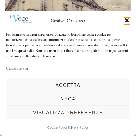
r
r
c
:
h
Gestisci Consenso
f
o
Per fornire le migliori esperienze, utilizziamo tecnologie come i cookie per
r
memorizzare e/o accedere alle informazioni del dispositivo. Il consenso a queste
:
tecnologie ci permetterà di elaborare dati come il comportamento di navigazione o ID
unici su questo sito. Non acconsentire o ritirare il consenso può influire negativamente
su alcune caratteristiche e funzioni.
Gestisci servizi
COPYRIGHT 2025 LA VOCE |
PRIVACY
&
COOKIE POLICY
DIRETTORE RESPONSABILE:
CHIARA PORTA
| REDAZIONE & GRAFICA:
ACCETTA
EOIPSO.IT
| EDITORE:
BCC DI BUSTO GAROLFO E BUGUGGIATE
NEGA
REGISTRAZIONE DEL TRIBUNALE DI MILANO N. 163 DEL 15 MARZO 2004
VISUALIZZA PREFERENZE
BACK TO TOP
Cookie Policy
Privacy Policy