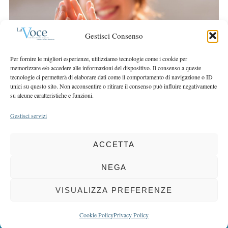
r
r
c
:
h
Gestisci Consenso
f
o
Per fornire le migliori esperienze, utilizziamo tecnologie come i cookie per
r
memorizzare e/o accedere alle informazioni del dispositivo. Il consenso a queste
:
tecnologie ci permetterà di elaborare dati come il comportamento di navigazione o ID
unici su questo sito. Non acconsentire o ritirare il consenso può influire negativamente
su alcune caratteristiche e funzioni.
Gestisci servizi
ACCETTA
COPYRIGHT 2025 LA VOCE |
PRIVACY
&
COOKIE POLICY
DIRETTORE RESPONSABILE:
CHIARA PORTA
| REDAZIONE & GRAFICA:
NEGA
EOIPSO.IT
| EDITORE:
BCC DI BUSTO GAROLFO E BUGUGGIATE
REGISTRAZIONE DEL TRIBUNALE DI MILANO N. 163 DEL 15 MARZO 2004
VISUALIZZA PREFERENZE
BACK TO TOP
Cookie Policy
Privacy Policy