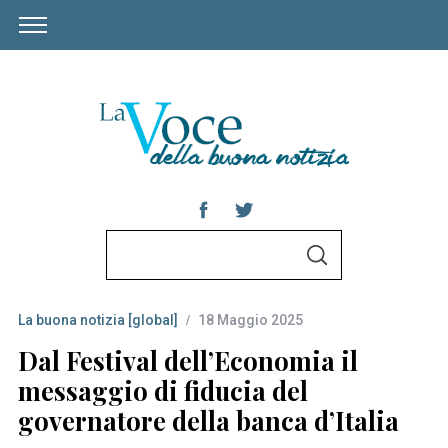
S
S
e
E
A
a
R
C
La buona notizia [global]
18 Maggio 2025
r
H
c
Dal Festival dell’Economia il
h
messaggio di fiducia del
f
governatore della banca d’Italia
o