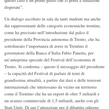
questo caso è un primo passo che ci porta a situazioni
disperate”.
Un dialogo ascoltato in sala da tanti studenti ma anche
S
e
dai rappresentanti delle categorie economiche trentine,
a
come ha precisato nell’introduzione dal palco il
r
presidente della Provincia autonoma di Trento, che ha
c
sottolineato l’importanza di avere in Trentino il
h
f
governatore della Banca d’Italia Fabio Panetta, per
o
un’anteprima speciale del Festival dell’economia di
r
Trento. Si conferma – questo il messaggio del presidente
:
– la capacità del Festival di parlare di temi di
grandissima attualità, a partire dai dazi e delle tensioni
internazionali che interessano da vicino un territorio
come il Trentino che ha un export di oltre 5 miliardi e
un avanzo commerciale di 1,5 miliardi, anche con gli
Stati Uniti. Di qui l’attenzione per il dibattito odierno