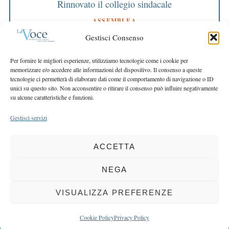
Rinnovato il collegio sindacale
ASSEMBLEA
Bilancio approvato all’unanimità e 2 milioni
Gestisci Consenso
destinati al territorio
EDITORIALE DIRETTORE
Per fornire le migliori esperienze, utilizziamo tecnologie come i cookie per
Crescere restando riconoscibili
memorizzare e/o accedere alle informazioni del dispositivo. Il consenso a queste
tecnologie ci permetterà di elaborare dati come il comportamento di navigazione o ID
EDITORIALE PRESIDENTE
unici su questo sito. Non acconsentire o ritirare il consenso può influire negativamente
Costruire futuro insieme
su alcune caratteristiche e funzioni.
Gestisci servizi
ACCETTA
COPYRIGHT 2025 LA VOCE |
PRIVACY
&
COOKIE POLICY
DIRETTORE RESPONSABILE:
CHIARA PORTA
| REDAZIONE & GRAFICA:
NEGA
EOIPSO.IT
| EDITORE:
BCC DI BUSTO GAROLFO E BUGUGGIATE
REGISTRAZIONE DEL TRIBUNALE DI MILANO N. 163 DEL 15 MARZO 2004
VISUALIZZA PREFERENZE
BACK TO TOP
Cookie Policy
Privacy Policy