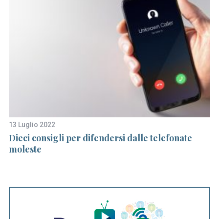
13 Luglio 2022
19
Dieci consigli per difendersi dalle telefonate
C
moleste
im
p