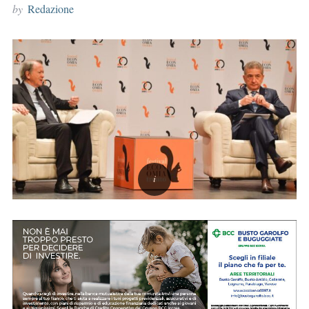
by
Redazione
r
: