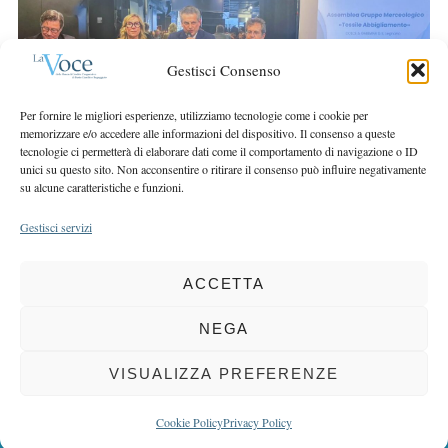
r
r
c
:
h
Gestisci Consenso
f
o
Per fornire le migliori esperienze, utilizziamo tecnologie come i cookie per
r
memorizzare e/o accedere alle informazioni del dispositivo. Il consenso a queste
:
tecnologie ci permetterà di elaborare dati come il comportamento di navigazione o ID
unici su questo sito. Non acconsentire o ritirare il consenso può influire negativamente
su alcune caratteristiche e funzioni.
Gestisci servizi
ACCETTA
COPYRIGHT 2025 LA VOCE |
PRIVACY
&
COOKIE POLICY
DIRETTORE RESPONSABILE:
CHIARA PORTA
| REDAZIONE & GRAFICA:
NEGA
EOIPSO.IT
| EDITORE:
BCC DI BUSTO GAROLFO E BUGUGGIATE
REGISTRAZIONE DEL TRIBUNALE DI MILANO N. 163 DEL 15 MARZO 2004
VISUALIZZA PREFERENZE
BACK TO TOP
Cookie Policy
Privacy Policy