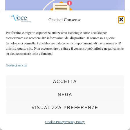
r
r
c
:
h
Gestisci Consenso
f
o
Per fornire le migliori esperienze, utilizziamo tecnologie come i cookie per
r
memorizzare e/o accedere alle informazioni del dispositivo. Il consenso a queste
:
tecnologie ci permetterà di elaborare dati come il comportamento di navigazione o ID
unici su questo sito. Non acconsentire o ritirare il consenso può influire negativamente
su alcune caratteristiche e funzioni.
Gestisci servizi
COPYRIGHT 2025 LA VOCE |
PRIVACY
&
COOKIE POLICY
DIRETTORE RESPONSABILE:
CHIARA PORTA
| REDAZIONE & GRAFICA:
ACCETTA
EOIPSO.IT
| EDITORE:
BCC DI BUSTO GAROLFO E BUGUGGIATE
NEGA
REGISTRAZIONE DEL TRIBUNALE DI MILANO N. 163 DEL 15 MARZO 2004
VISUALIZZA PREFERENZE
BACK TO TOP
Cookie Policy
Privacy Policy