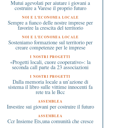
Mutui agevolati per aiutare i giovani a
costruire a Varese il proprio futuro
NOI E L'ECONOMIA LOCALE
Sempre a fianco delle nostre imprese per
favorire la crescita del territorio
NOI E L'ECONOMIA LOCALE
Sosteniamo formazione sul territorio per
creare competenze per le imprese
I NOSTRI PROGETTI
«Progetti locali, cuore cooperativo»: la
5 Marzo 2025
9 Luglio 2017
seconda call parte da 23 associazioni
Legnano: 30 marzo
Da tutto il mondo per 
I NOSTRI PROGETTI
“Camminata per la vita” per
la manutenzione ai sen
Dalla memoria locale a un’azione di
ostenere le attività verso i
del parco Lanza
sistema il libro sulle vittime innocenti fa
alati oncologici della Lilt
rete tra le Bcc
 le azioni preventive che si
ASSEMBLEA
svolgono durante tutto
Investire sui giovani per costruire il futuro
l’anno
ASSEMBLEA
Ccr Insieme Ets,una comunità che cresce