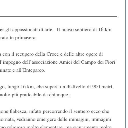
per gli appassionati di arte.
Il nuovo sentiero di 16 km
rato in primavera.
a con il recupero della Croce e delle altre opere di
all’impegno dell’associazione Amici del Campo dei Fiori
inate e all’Enteparco.
lungo, lungo 16 km, che supera un dislivello di 900 metri,
 molto più praticabile da chiunque.
zione fiabesca, infatti percorrendo il sentiero ecco che
iornata,
vedranno emergere delle immagini, immagini
ismo religioso molto elementare,
ma sicuramente molto