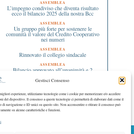
ASSEMBLEA
L’impegno condiviso che diventa risultato
ecco il bilancio 2025 della nostra Bcc
ASSEMBLEA
Un gruppo più forte per sostenere le
comunità il valore del Credito Cooperativo
nei numeri
ASSEMBLEA
Rinnovato il collegio sindacale
ASSEMBLEA
Bilancio approvato all’unanimità e 2
milioni destinati al territorio
Gestisci Consenso
EDITORIALE DIRETTORE
Crescere restando riconoscibili
 migliori esperienze, utilizziamo tecnologie come i cookie per memorizzare e/o accedere
oni del dispositivo. Il consenso a queste tecnologie ci permetterà di elaborare dati come il
EDITORIALE PRESIDENTE
Costruire futuro insieme
di navigazione o ID unici su questo sito. Non acconsentire o ritirare il consenso può
vamente su alcune caratteristiche e funzioni.
i