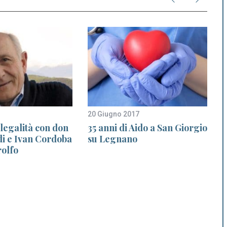
20 Giugno 2017
2
 legalità con don
35 anni di Aido a San Giorgio
di e Ivan Cordoba
su Legnano
rolfo
s
m
e