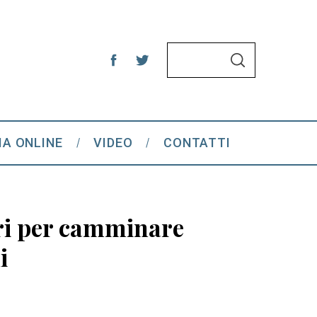
S
S
e
E
A
a
R
C
r
H
c
IA ONLINE
VIDEO
CONTATTI
h
f
o
r
iori per camminare
:
i