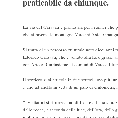
praticabile da chiunque.
La via del Caravati è pronta sia per i runner che 
che attraversa la montagna Varesini è stato inaugu
Si tratta di un percorso culturale nato dieci anni f
Edoardo Caravati, che è venuto alla luce grazie 
S
e
con Arte e Run insieme ai comuni di Varese Illum
a
r
Il sentiero si si articola in due settori, uno più 
c
h
e uno ad anello in vetta di un paio di chilometri,
f
o
“I visitatori si ritroveranno di fronte ad una situa
r
dalle rocce, a seconda della luce, dell’ora, della g
:
molto semplici,
di una spiritualità, di un simbol