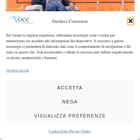
r
r
c
:
h
Gestisci Consenso
f
o
Per fornire le migliori esperienze, utilizziamo tecnologie come i cookie per
r
memorizzare e/o accedere alle informazioni del dispositivo. Il consenso a queste
:
tecnologie ci permetterà di elaborare dati come il comportamento di navigazione o ID
unici su questo sito. Non acconsentire o ritirare il consenso può influire negativamente
su alcune caratteristiche e funzioni.
Gestisci servizi
COPYRIGHT 2025 LA VOCE |
PRIVACY
&
COOKIE POLICY
DIRETTORE RESPONSABILE:
CHIARA PORTA
| REDAZIONE & GRAFICA:
ACCETTA
EOIPSO.IT
| EDITORE:
BCC DI BUSTO GAROLFO E BUGUGGIATE
NEGA
REGISTRAZIONE DEL TRIBUNALE DI MILANO N. 163 DEL 15 MARZO 2004
VISUALIZZA PREFERENZE
BACK TO TOP
Cookie Policy
Privacy Policy