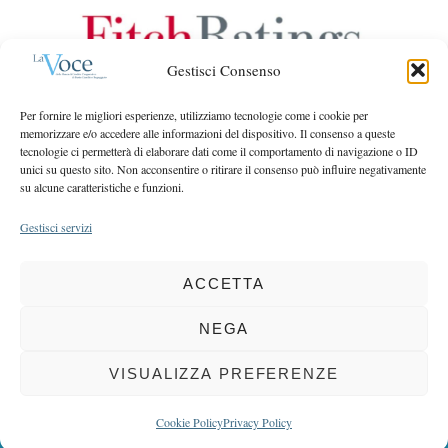
r
r
c
:
h
Gestisci Consenso
f
o
Per fornire le migliori esperienze, utilizziamo tecnologie come i cookie per
r
memorizzare e/o accedere alle informazioni del dispositivo. Il consenso a queste
:
tecnologie ci permetterà di elaborare dati come il comportamento di navigazione o ID
unici su questo sito. Non acconsentire o ritirare il consenso può influire negativamente
su alcune caratteristiche e funzioni.
Gestisci servizi
ACCETTA
COPYRIGHT 2025 LA VOCE |
PRIVACY
&
COOKIE POLICY
DIRETTORE RESPONSABILE:
CHIARA PORTA
| REDAZIONE & GRAFICA:
NEGA
EOIPSO.IT
| EDITORE:
BCC DI BUSTO GAROLFO E BUGUGGIATE
REGISTRAZIONE DEL TRIBUNALE DI MILANO N. 163 DEL 15 MARZO 2004
VISUALIZZA PREFERENZE
BACK TO TOP
Cookie Policy
Privacy Policy