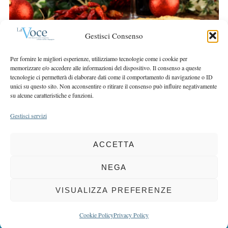
r
r
c
:
h
Gestisci Consenso
f
o
Per fornire le migliori esperienze, utilizziamo tecnologie come i cookie per
r
memorizzare e/o accedere alle informazioni del dispositivo. Il consenso a queste
:
tecnologie ci permetterà di elaborare dati come il comportamento di navigazione o ID
unici su questo sito. Non acconsentire o ritirare il consenso può influire negativamente
su alcune caratteristiche e funzioni.
Gestisci servizi
ACCETTA
COPYRIGHT 2025 LA VOCE |
PRIVACY
&
COOKIE POLICY
DIRETTORE RESPONSABILE:
CHIARA PORTA
| REDAZIONE & GRAFICA:
NEGA
EOIPSO.IT
| EDITORE:
BCC DI BUSTO GAROLFO E BUGUGGIATE
REGISTRAZIONE DEL TRIBUNALE DI MILANO N. 163 DEL 15 MARZO 2004
VISUALIZZA PREFERENZE
BACK TO TOP
Cookie Policy
Privacy Policy