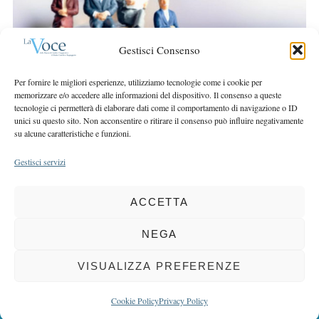
r
r
c
:
h
Gestisci Consenso
f
o
Per fornire le migliori esperienze, utilizziamo tecnologie come i cookie per
r
memorizzare e/o accedere alle informazioni del dispositivo. Il consenso a queste
:
tecnologie ci permetterà di elaborare dati come il comportamento di navigazione o ID
unici su questo sito. Non acconsentire o ritirare il consenso può influire negativamente
su alcune caratteristiche e funzioni.
Gestisci servizi
ACCETTA
COPYRIGHT 2025 LA VOCE |
PRIVACY
&
COOKIE POLICY
DIRETTORE RESPONSABILE:
CHIARA PORTA
| REDAZIONE & GRAFICA:
NEGA
EOIPSO.IT
| EDITORE:
BCC DI BUSTO GAROLFO E BUGUGGIATE
REGISTRAZIONE DEL TRIBUNALE DI MILANO N. 163 DEL 15 MARZO 2004
VISUALIZZA PREFERENZE
BACK TO TOP
Cookie Policy
Privacy Policy