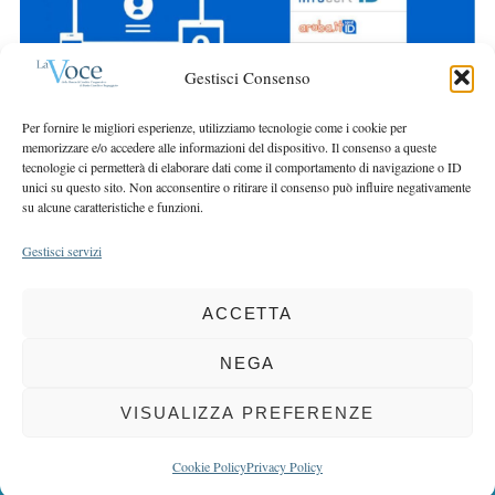
r
r
c
:
h
Gestisci Consenso
f
o
Per fornire le migliori esperienze, utilizziamo tecnologie come i cookie per
r
memorizzare e/o accedere alle informazioni del dispositivo. Il consenso a queste
:
tecnologie ci permetterà di elaborare dati come il comportamento di navigazione o ID
unici su questo sito. Non acconsentire o ritirare il consenso può influire negativamente
su alcune caratteristiche e funzioni.
Gestisci servizi
ACCETTA
COPYRIGHT 2025 LA VOCE |
PRIVACY
&
COOKIE POLICY
DIRETTORE RESPONSABILE:
CHIARA PORTA
| REDAZIONE & GRAFICA:
NEGA
EOIPSO.IT
| EDITORE:
BCC DI BUSTO GAROLFO E BUGUGGIATE
REGISTRAZIONE DEL TRIBUNALE DI MILANO N. 163 DEL 15 MARZO 2004
VISUALIZZA PREFERENZE
BACK TO TOP
Cookie Policy
Privacy Policy