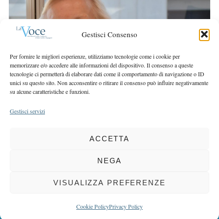
r
r
c
:
h
Gestisci Consenso
f
o
Per fornire le migliori esperienze, utilizziamo tecnologie come i cookie per
r
memorizzare e/o accedere alle informazioni del dispositivo. Il consenso a queste
:
tecnologie ci permetterà di elaborare dati come il comportamento di navigazione o ID
unici su questo sito. Non acconsentire o ritirare il consenso può influire negativamente
su alcune caratteristiche e funzioni.
Gestisci servizi
ACCETTA
COPYRIGHT 2025 LA VOCE |
PRIVACY
&
COOKIE POLICY
DIRETTORE RESPONSABILE:
CHIARA PORTA
| REDAZIONE & GRAFICA:
NEGA
EOIPSO.IT
| EDITORE:
BCC DI BUSTO GAROLFO E BUGUGGIATE
REGISTRAZIONE DEL TRIBUNALE DI MILANO N. 163 DEL 15 MARZO 2004
VISUALIZZA PREFERENZE
BACK TO TOP
Cookie Policy
Privacy Policy