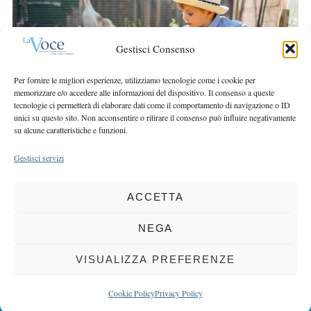
r
r
c
:
h
Gestisci Consenso
f
o
Per fornire le migliori esperienze, utilizziamo tecnologie come i cookie per
r
memorizzare e/o accedere alle informazioni del dispositivo. Il consenso a queste
:
tecnologie ci permetterà di elaborare dati come il comportamento di navigazione o ID
unici su questo sito. Non acconsentire o ritirare il consenso può influire negativamente
su alcune caratteristiche e funzioni.
Gestisci servizi
ACCETTA
COPYRIGHT 2025 LA VOCE |
PRIVACY
&
COOKIE POLICY
DIRETTORE RESPONSABILE:
CHIARA PORTA
| REDAZIONE & GRAFICA:
NEGA
EOIPSO.IT
| EDITORE:
BCC DI BUSTO GAROLFO E BUGUGGIATE
REGISTRAZIONE DEL TRIBUNALE DI MILANO N. 163 DEL 15 MARZO 2004
VISUALIZZA PREFERENZE
BACK TO TOP
Cookie Policy
Privacy Policy