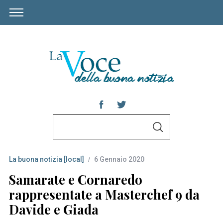
S
S
e
E
A
a
R
C
La buona notizia [local]
6 Gennaio 2020
r
H
c
Samarate e Cornaredo
h
rappresentate a Masterchef 9 da
f
Davide e Giada
o