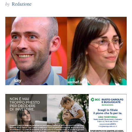
by
Redazione
r
: