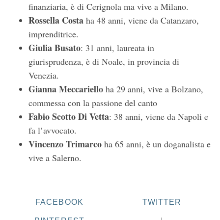
finanziaria, è di Cerignola ma vive a Milano.
Rossella Costa
ha 48 anni, viene da Catanzaro,
imprenditrice.
Giulia Busato
: 31 anni, laureata in
giurisprudenza, è di Noale, in provincia di
Venezia.
Gianna Meccariello
ha 29 anni, vive a Bolzano,
commessa con la passione del canto
S
Fabio Scotto Di Vetta
: 38 anni, viene da Napoli e
e
fa l’avvocato.
a
Vincenzo Trimarco
ha 65 anni, è un doganalista e
r
c
vive a Salerno.
h
f
o
r
FACEBOOK
TWITTER
: