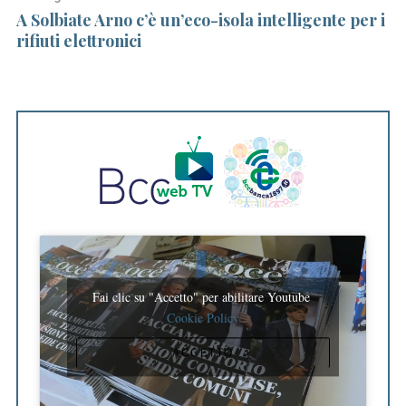
A Solbiate Arno c’è un’eco-isola intelligente per i
Tr
rifiuti elettronici
v
L
Fai clic su "Accetto" per abilitare Youtube
Cookie Policy
ACCETTO