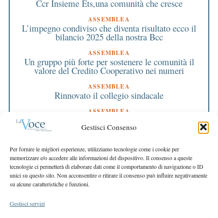
Ccr Insieme Ets,una comunità che cresce
ASSEMBLEA
L’impegno condiviso che diventa risultato ecco il
bilancio 2025 della nostra Bcc
ASSEMBLEA
Un gruppo più forte per sostenere le comunità il
valore del Credito Cooperativo nei numeri
ASSEMBLEA
Rinnovato il collegio sindacale
ASSEMBLEA
Bilancio approvato all’unanimità e 2 milioni
Gestisci Consenso
destinati al territorio
EDITORIALE DIRETTORE
Per fornire le migliori esperienze, utilizziamo tecnologie come i cookie per
Crescere restando riconoscibili
memorizzare e/o accedere alle informazioni del dispositivo. Il consenso a queste
tecnologie ci permetterà di elaborare dati come il comportamento di navigazione o ID
EDITORIALE PRESIDENTE
unici su questo sito. Non acconsentire o ritirare il consenso può influire negativamente
Costruire futuro insieme
su alcune caratteristiche e funzioni.
Gestisci servizi