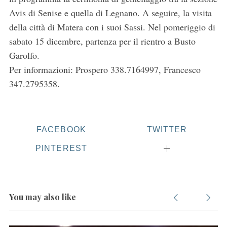
h
Avis di Senise e quella di Legnano. A seguire, la visita
f
della città di Matera con i suoi Sassi. Nel pomeriggio di
o
sabato 15 dicembre, partenza per il rientro a Busto
r
:
Garolfo.
Per informazioni: Prospero 338.7164997, Francesco
347.2795358.
FACEBOOK
TWITTER
PINTEREST
You may also like