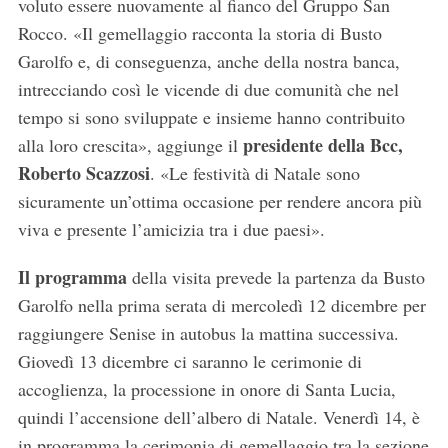
voluto essere nuovamente al fianco del Gruppo San
Rocco. «Il gemellaggio racconta la storia di Busto
Garolfo e, di conseguenza, anche della nostra banca,
intrecciando così le vicende di due comunità che nel
tempo si sono sviluppate e insieme hanno contribuito
presidente della Bcc,
alla loro crescita», aggiunge il
Roberto Scazzosi
. «Le festività di Natale sono
sicuramente un’ottima occasione per rendere ancora più
viva e presente l’amicizia tra i due paesi».
Il programma
della visita prevede la partenza da Busto
Garolfo nella prima serata di mercoledì 12 dicembre per
raggiungere Senise in autobus la mattina successiva.
S
Giovedì 13 dicembre ci saranno le cerimonie di
e
accoglienza, la processione in onore di Santa Lucia,
a
quindi l’accensione dell’albero di Natale. Venerdì 14, è
r
c
in programma la cerimonia di gemellaggio tra la sezione