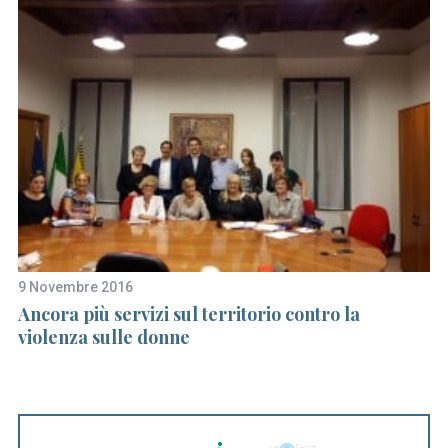
9 Novembre 2016
13
Ancora più servizi sul territorio contro la
“W
o
violenza sulle donne
al
D