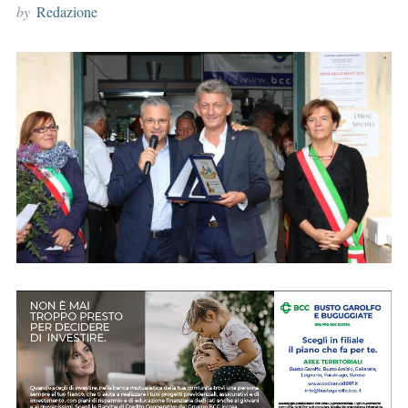
by
Redazione
r
: