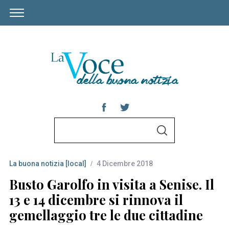
S
S
e
E
A
a
R
C
La buona notizia [local]
4 Dicembre 2018
r
H
c
Busto Garolfo in visita a Senise. Il
h
13 e 14 dicembre si rinnova il
f
gemellaggio tre le due cittadine
o