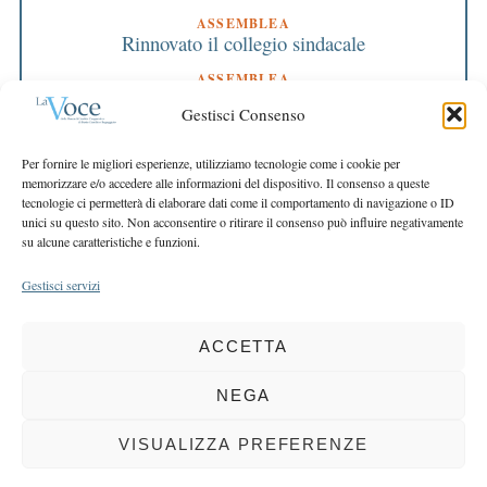
ASSEMBLEA
Rinnovato il collegio sindacale
ASSEMBLEA
Bilancio approvato all’unanimità e 2 milioni
Gestisci Consenso
destinati al territorio
EDITORIALE DIRETTORE
Per fornire le migliori esperienze, utilizziamo tecnologie come i cookie per
Crescere restando riconoscibili
memorizzare e/o accedere alle informazioni del dispositivo. Il consenso a queste
tecnologie ci permetterà di elaborare dati come il comportamento di navigazione o ID
EDITORIALE PRESIDENTE
unici su questo sito. Non acconsentire o ritirare il consenso può influire negativamente
Costruire futuro insieme
su alcune caratteristiche e funzioni.
Gestisci servizi
ACCETTA
COPYRIGHT 2025 LA VOCE |
PRIVACY
&
COOKIE POLICY
DIRETTORE RESPONSABILE:
CHIARA PORTA
| REDAZIONE & GRAFICA:
NEGA
EOIPSO.IT
| EDITORE:
BCC DI BUSTO GAROLFO E BUGUGGIATE
REGISTRAZIONE DEL TRIBUNALE DI MILANO N. 163 DEL 15 MARZO 2004
VISUALIZZA PREFERENZE
BACK TO TOP