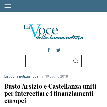
S
S
e
E
A
a
R
C
La buona notizia [local]
19 Luglio 2018
r
H
c
Busto Arsizio e Castellanza uniti
h
per intercettare i finanziamenti
f
europei
o