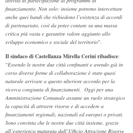
attività di partecipazione ai programmi di
finanziamento. Non solo: insieme potremo intercettare
anche quei bandi che richiedono l’esistenza di accordi
di partenariato, così da poter contare su una massa
critica più vasta e garantire valore aggiunto allo
sviluppo economico e sociale del territorio
”.
Il sindaco di Castellanza Mirella Cerini ribadisce
:
“
Essendo le nostre due città confinanti e avendo già in
corso diverse forme di collaborazione è stato quasi
naturale arrivare a questo ulteriore accordo per la
ricerca congiunta di finanziamenti. Oggi per una
S
Amministrazione Comunale assume un ruolo strategico
e
la capacità di attrarre risorse e di accedere a
a
finanziamenti regionali, nazionali ed europei o privati.
r
Sono convinta che le nostre due città insieme, grazie
c
h
all’esperienza maturata dall’Ufficio Attrazione Risorse