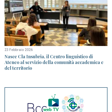
23 Febbraio 2026
9 
Nasce Cla Insubria, il Centro linguistico di
L’
Ateneo al servizio della comunità accademica e
p
del territorio