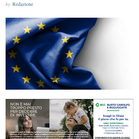
by
Redazione
r
: