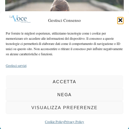
r
r
c
:
h
Gestisci Consenso
f
o
Per fornire le migliori esperienze, utilizziamo tecnologie come i cookie per
r
memorizzare e/o accedere alle informazioni del dispositivo. Il consenso a queste
:
tecnologie ci permetterà di elaborare dati come il comportamento di navigazione o ID
unici su questo sito. Non acconsentire o ritirare il consenso può influire negativamente
su alcune caratteristiche e funzioni.
Gestisci servizi
ACCETTA
COPYRIGHT 2025 LA VOCE |
PRIVACY
&
COOKIE POLICY
DIRETTORE RESPONSABILE:
CHIARA PORTA
| REDAZIONE & GRAFICA:
NEGA
EOIPSO.IT
| EDITORE:
BCC DI BUSTO GAROLFO E BUGUGGIATE
REGISTRAZIONE DEL TRIBUNALE DI MILANO N. 163 DEL 15 MARZO 2004
VISUALIZZA PREFERENZE
BACK TO TOP
Cookie Policy
Privacy Policy