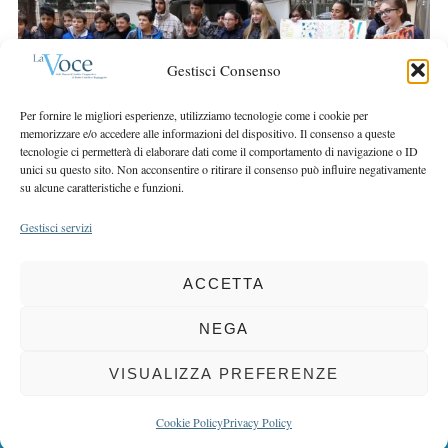
r
r
c
:
h
Gestisci Consenso
f
o
Per fornire le migliori esperienze, utilizziamo tecnologie come i cookie per
r
memorizzare e/o accedere alle informazioni del dispositivo. Il consenso a queste
:
tecnologie ci permetterà di elaborare dati come il comportamento di navigazione o ID
unici su questo sito. Non acconsentire o ritirare il consenso può influire negativamente
su alcune caratteristiche e funzioni.
Gestisci servizi
ACCETTA
COPYRIGHT 2025 LA VOCE |
PRIVACY
&
COOKIE POLICY
DIRETTORE RESPONSABILE:
CHIARA PORTA
| REDAZIONE & GRAFICA:
NEGA
EOIPSO.IT
| EDITORE:
BCC DI BUSTO GAROLFO E BUGUGGIATE
REGISTRAZIONE DEL TRIBUNALE DI MILANO N. 163 DEL 15 MARZO 2004
VISUALIZZA PREFERENZE
BACK TO TOP
Cookie Policy
Privacy Policy