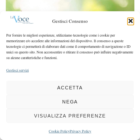
r
r
c
:
h
Gestisci Consenso
f
o
Per fornire le migliori esperienze, utilizziamo tecnologie come i cookie per
r
memorizzare e/o accedere alle informazioni del dispositivo. Il consenso a queste
:
tecnologie ci permetterà di elaborare dati come il comportamento di navigazione o ID
unici su questo sito. Non acconsentire o ritirare il consenso può influire negativamente
su alcune caratteristiche e funzioni.
Gestisci servizi
COPYRIGHT 2025 LA VOCE |
PRIVACY
&
COOKIE POLICY
ACCETTA
DIRETTORE RESPONSABILE:
CHIARA PORTA
| REDAZIONE & GRAFICA:
EOIPSO.IT
| EDITORE:
BCC DI BUSTO GAROLFO E BUGUGGIATE
NEGA
REGISTRAZIONE DEL TRIBUNALE DI MILANO N. 163 DEL 15 MARZO 2004
VISUALIZZA PREFERENZE
BACK TO TOP
Cookie Policy
Privacy Policy