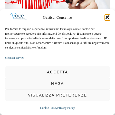
r
r
c
:
h
Gestisci Consenso
f
o
Per fornire le migliori esperienze, utilizziamo tecnologie come i cookie per
r
memorizzare e/o accedere alle informazioni del dispositivo. Il consenso a queste
:
tecnologie ci permetterà di elaborare dati come il comportamento di navigazione o ID
unici su questo sito. Non acconsentire o ritirare il consenso può influire negativamente
su alcune caratteristiche e funzioni.
Gestisci servizi
COPYRIGHT 2025 LA VOCE |
PRIVACY
&
COOKIE POLICY
ACCETTA
DIRETTORE RESPONSABILE:
CHIARA PORTA
| REDAZIONE & GRAFICA:
EOIPSO.IT
| EDITORE:
BCC DI BUSTO GAROLFO E BUGUGGIATE
NEGA
REGISTRAZIONE DEL TRIBUNALE DI MILANO N. 163 DEL 15 MARZO 2004
VISUALIZZA PREFERENZE
BACK TO TOP
Cookie Policy
Privacy Policy