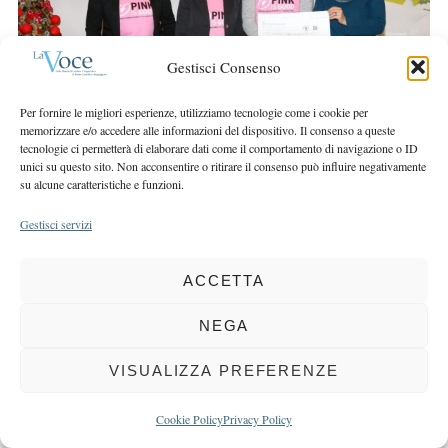
r
r
c
:
h
Gestisci Consenso
f
o
Per fornire le migliori esperienze, utilizziamo tecnologie come i cookie per
r
memorizzare e/o accedere alle informazioni del dispositivo. Il consenso a queste
:
tecnologie ci permetterà di elaborare dati come il comportamento di navigazione o ID
unici su questo sito. Non acconsentire o ritirare il consenso può influire negativamente
su alcune caratteristiche e funzioni.
Gestisci servizi
COPYRIGHT 2025 LA VOCE |
PRIVACY
&
COOKIE POLICY
DIRETTORE RESPONSABILE:
CHIARA PORTA
| REDAZIONE & GRAFICA:
ACCETTA
EOIPSO.IT
| EDITORE:
BCC DI BUSTO GAROLFO E BUGUGGIATE
NEGA
REGISTRAZIONE DEL TRIBUNALE DI MILANO N. 163 DEL 15 MARZO 2004
VISUALIZZA PREFERENZE
BACK TO TOP
Cookie Policy
Privacy Policy