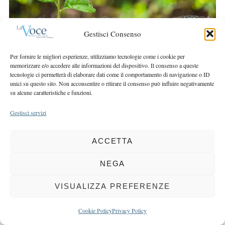
r
r
c
:
h
Gestisci Consenso
f
o
Per fornire le migliori esperienze, utilizziamo tecnologie come i cookie per
r
memorizzare e/o accedere alle informazioni del dispositivo. Il consenso a queste
:
tecnologie ci permetterà di elaborare dati come il comportamento di navigazione o ID
unici su questo sito. Non acconsentire o ritirare il consenso può influire negativamente
su alcune caratteristiche e funzioni.
Gestisci servizi
COPYRIGHT 2025 LA VOCE |
PRIVACY
&
COOKIE POLICY
ACCETTA
DIRETTORE RESPONSABILE:
CHIARA PORTA
| REDAZIONE & GRAFICA:
EOIPSO.IT
| EDITORE:
BCC DI BUSTO GAROLFO E BUGUGGIATE
NEGA
REGISTRAZIONE DEL TRIBUNALE DI MILANO N. 163 DEL 15 MARZO 2004
VISUALIZZA PREFERENZE
BACK TO TOP
Cookie Policy
Privacy Policy