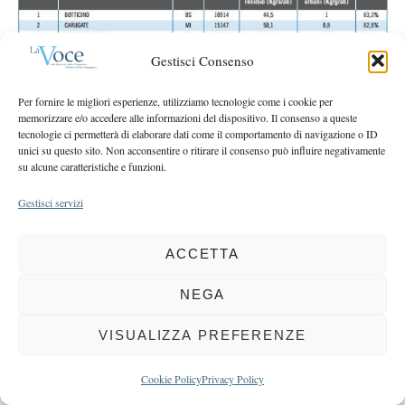
r
r
c
:
h
Gestisci Consenso
f
o
Per fornire le migliori esperienze, utilizziamo tecnologie come i cookie per
r
memorizzare e/o accedere alle informazioni del dispositivo. Il consenso a queste
:
tecnologie ci permetterà di elaborare dati come il comportamento di navigazione o ID
unici su questo sito. Non acconsentire o ritirare il consenso può influire negativamente
su alcune caratteristiche e funzioni.
Gestisci servizi
COPYRIGHT 2025 LA VOCE |
PRIVACY
&
COOKIE POLICY
ACCETTA
DIRETTORE RESPONSABILE:
CHIARA PORTA
| REDAZIONE & GRAFICA:
EOIPSO.IT
| EDITORE:
BCC DI BUSTO GAROLFO E BUGUGGIATE
NEGA
REGISTRAZIONE DEL TRIBUNALE DI MILANO N. 163 DEL 15 MARZO 2004
VISUALIZZA PREFERENZE
BACK TO TOP
Cookie Policy
Privacy Policy