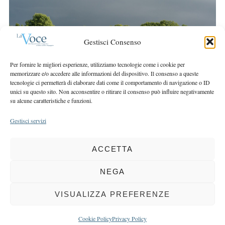
r
r
c
:
h
f
Gestisci Consenso
o
r
Per fornire le migliori esperienze, utilizziamo tecnologie come i cookie per
:
memorizzare e/o accedere alle informazioni del dispositivo. Il consenso a queste
tecnologie ci permetterà di elaborare dati come il comportamento di navigazione o ID
unici su questo sito. Non acconsentire o ritirare il consenso può influire negativamente
su alcune caratteristiche e funzioni.
Gestisci servizi
ACCETTA
COPYRIGHT 2025 LA VOCE |
PRIVACY
&
COOKIE POLICY
DIRETTORE RESPONSABILE:
CHIARA PORTA
| REDAZIONE & GRAFICA:
NEGA
EOIPSO.IT
| EDITORE:
BCC DI BUSTO GAROLFO E BUGUGGIATE
REGISTRAZIONE DEL TRIBUNALE DI MILANO N. 163 DEL 15 MARZO 2004
VISUALIZZA PREFERENZE
BACK TO TOP
Cookie Policy
Privacy Policy