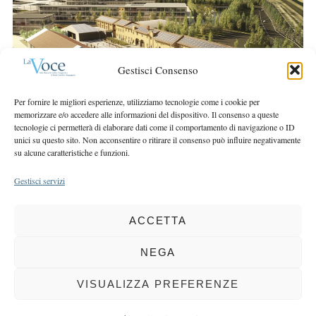
r
r
c
:
h
f
Gestisci Consenso
o
r
Per fornire le migliori esperienze, utilizziamo tecnologie come i cookie per
:
memorizzare e/o accedere alle informazioni del dispositivo. Il consenso a queste
tecnologie ci permetterà di elaborare dati come il comportamento di navigazione o ID
unici su questo sito. Non acconsentire o ritirare il consenso può influire negativamente
su alcune caratteristiche e funzioni.
Gestisci servizi
ACCETTA
COPYRIGHT 2025 LA VOCE |
PRIVACY
&
COOKIE POLICY
DIRETTORE RESPONSABILE:
CHIARA PORTA
| REDAZIONE & GRAFICA:
NEGA
EOIPSO.IT
| EDITORE:
BCC DI BUSTO GAROLFO E BUGUGGIATE
REGISTRAZIONE DEL TRIBUNALE DI MILANO N. 163 DEL 15 MARZO 2004
VISUALIZZA PREFERENZE
BACK TO TOP