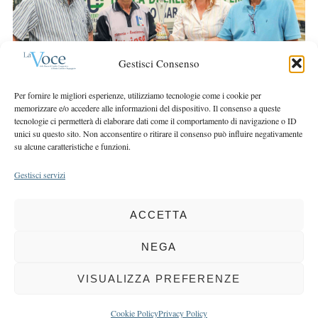
r
r
c
:
h
f
Gestisci Consenso
o
r
Per fornire le migliori esperienze, utilizziamo tecnologie come i cookie per
:
memorizzare e/o accedere alle informazioni del dispositivo. Il consenso a queste
tecnologie ci permetterà di elaborare dati come il comportamento di navigazione o ID
unici su questo sito. Non acconsentire o ritirare il consenso può influire negativamente
su alcune caratteristiche e funzioni.
Gestisci servizi
ACCETTA
COPYRIGHT 2025 LA VOCE |
PRIVACY
&
COOKIE POLICY
DIRETTORE RESPONSABILE:
CHIARA PORTA
| REDAZIONE & GRAFICA:
NEGA
EOIPSO.IT
| EDITORE:
BCC DI BUSTO GAROLFO E BUGUGGIATE
REGISTRAZIONE DEL TRIBUNALE DI MILANO N. 163 DEL 15 MARZO 2004
VISUALIZZA PREFERENZE
BACK TO TOP
Cookie Policy
Privacy Policy