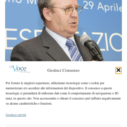
S
r
e
:
a
r
c
h
f
o
r
:
Gestisci Consenso
Per fornire le migliori esperienze, utilizziamo tecnologie come i cookie per
memorizzare e/o accedere alle informazioni del dispositivo. Il consenso a queste
tecnologie ci permetterà di elaborare dati come il comportamento di navigazione o ID
unici su questo sito. Non acconsentire o ritirare il consenso può influire negativamente
su alcune caratteristiche e funzioni.
Gestisci servizi