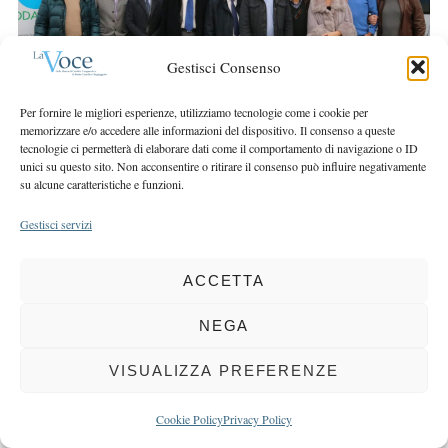
r
r
c
:
h
Gestisci Consenso
f
o
Per fornire le migliori esperienze, utilizziamo tecnologie come i cookie per
r
memorizzare e/o accedere alle informazioni del dispositivo. Il consenso a queste
:
tecnologie ci permetterà di elaborare dati come il comportamento di navigazione o ID
unici su questo sito. Non acconsentire o ritirare il consenso può influire negativamente
su alcune caratteristiche e funzioni.
Gestisci servizi
COPYRIGHT 2025 LA VOCE |
PRIVACY
&
COOKIE POLICY
DIRETTORE RESPONSABILE:
CHIARA PORTA
| REDAZIONE & GRAFICA:
ACCETTA
EOIPSO.IT
| EDITORE:
BCC DI BUSTO GAROLFO E BUGUGGIATE
NEGA
REGISTRAZIONE DEL TRIBUNALE DI MILANO N. 163 DEL 15 MARZO 2004
VISUALIZZA PREFERENZE
BACK TO TOP
Cookie Policy
Privacy Policy