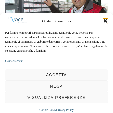
r
r
c
:
h
f
Gestisci Consenso
o
r
Per fornire le migliori esperienze, utilizziamo tecnologie come i cookie per
:
memorizzare e/o accedere alle informazioni del dispositivo. Il consenso a queste
tecnologie ci permetterà di elaborare dati come il comportamento di navigazione o ID
unici su questo sito. Non acconsentire o ritirare il consenso può influire negativamente
su alcune caratteristiche e funzioni.
Gestisci servizi
ACCETTA
COPYRIGHT 2025 LA VOCE |
PRIVACY
&
COOKIE POLICY
DIRETTORE RESPONSABILE:
CHIARA PORTA
| REDAZIONE & GRAFICA:
NEGA
EOIPSO.IT
| EDITORE:
BCC DI BUSTO GAROLFO E BUGUGGIATE
REGISTRAZIONE DEL TRIBUNALE DI MILANO N. 163 DEL 15 MARZO 2004
VISUALIZZA PREFERENZE
BACK TO TOP
Cookie Policy
Privacy Policy