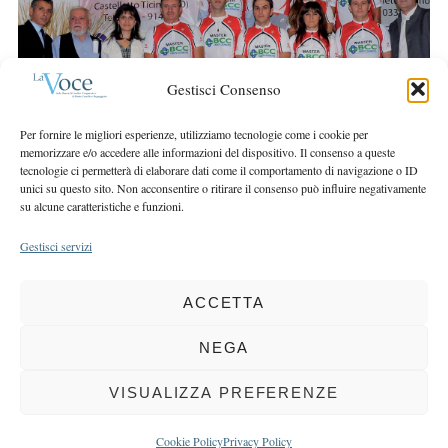
r
r
c
:
h
f
Gestisci Consenso
o
r
Per fornire le migliori esperienze, utilizziamo tecnologie come i cookie per
:
memorizzare e/o accedere alle informazioni del dispositivo. Il consenso a queste
tecnologie ci permetterà di elaborare dati come il comportamento di navigazione o ID
unici su questo sito. Non acconsentire o ritirare il consenso può influire negativamente
su alcune caratteristiche e funzioni.
Gestisci servizi
ACCETTA
COPYRIGHT 2025 LA VOCE |
PRIVACY
&
COOKIE POLICY
DIRETTORE RESPONSABILE:
CHIARA PORTA
| REDAZIONE & GRAFICA:
NEGA
EOIPSO.IT
| EDITORE:
BCC DI BUSTO GAROLFO E BUGUGGIATE
REGISTRAZIONE DEL TRIBUNALE DI MILANO N. 163 DEL 15 MARZO 2004
VISUALIZZA PREFERENZE
BACK TO TOP
Cookie Policy
Privacy Policy