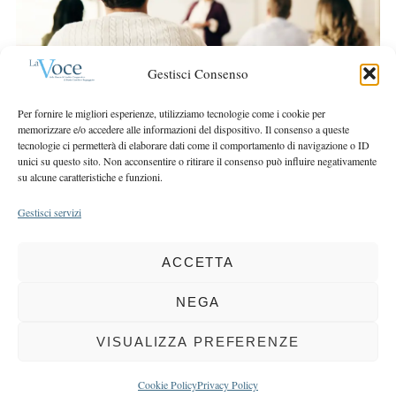
r
r
c
:
h
f
Gestisci Consenso
o
r
Per fornire le migliori esperienze, utilizziamo tecnologie come i cookie per
:
memorizzare e/o accedere alle informazioni del dispositivo. Il consenso a queste
tecnologie ci permetterà di elaborare dati come il comportamento di navigazione o ID
unici su questo sito. Non acconsentire o ritirare il consenso può influire negativamente
su alcune caratteristiche e funzioni.
Gestisci servizi
ACCETTA
COPYRIGHT 2025 LA VOCE |
PRIVACY
&
COOKIE POLICY
DIRETTORE RESPONSABILE:
CHIARA PORTA
| REDAZIONE & GRAFICA:
NEGA
EOIPSO.IT
| EDITORE:
BCC DI BUSTO GAROLFO E BUGUGGIATE
REGISTRAZIONE DEL TRIBUNALE DI MILANO N. 163 DEL 15 MARZO 2004
VISUALIZZA PREFERENZE
BACK TO TOP
Cookie Policy
Privacy Policy